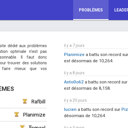
PROBLÈMES
LEADE
il y a 7 jours
 site dédié aux problèmes
ution optimale n'est pas
Planimize
a battu son record su
sonnable. Il faut donc
est désormais de 10,264.
our trouver des solutions
: faire mieux que vos
il y a 8 jours
Anto0o62
a battu son record su
ÈMES
est désormais de 8,158.
il y a 20 jours
Rafbill
lucien
a battu son record sur
Pi
Planimize
désormais de 10,264.
][smael
il y a 4 mois