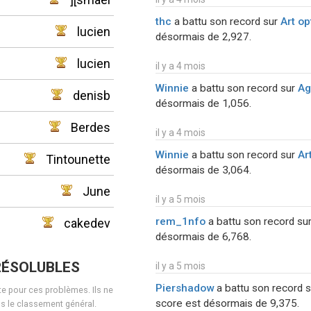
thc
a battu son record sur
Art op
lucien
désormais de 2,927.
lucien
il y a 4 mois
Winnie
a battu son record sur
Ag
denisb
désormais de 1,056.
Berdes
il y a 4 mois
Winnie
a battu son record sur
Ar
Tintounette
désormais de 3,064.
June
il y a 5 mois
rem_1nfo
a battu son record su
cakedev
désormais de 6,768.
RÉSOLUBLES
il y a 5 mois
Piershadow
a battu son record 
nte pour ces problèmes. Ils ne
score est désormais de 9,375.
s le classement général.