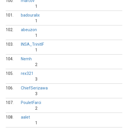
100.
marcov
1
101.
badouralix
1
102.
abeuzon
1
103.
INSA_TrinitIF
1
104.
Nemh
2
105.
rex321
3
106.
ChiefSerizawa
3
107.
PouletFarci
2
108.
aalet
1