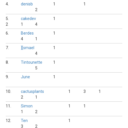
4.
denisb
1
1
2
5.
cakedev
1
2
1
4
6.
Berdes
1
4
1
7.
][smael
1
4
8.
Tintounette
1
5
9.
June
1
10.
cactusplants
1
3
1
2
1
11.
Simon
1
1
1
2
12.
Ten
1
3
2