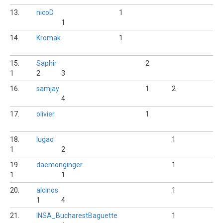
13.
nicoD
1
1
14.
Kromak
1
15.
Saphir
2
1
2
3
16.
samjay
1
2
4
17.
olivier
1
18.
lugao
1
1
2
19.
daemonginger
1
1
1
20.
alcinos
1
1
4
21.
INSA_BucharestBaguette
1