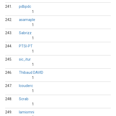
241.
pdbpdc
1
242.
asamaple
1
243.
Sabrizz
1
244.
PTSI-PT
1
245.
sic_itur
1
246.
Thibaud DAVID
1
247.
lcouderc
1
248.
Scrab
1
249.
lamiomni