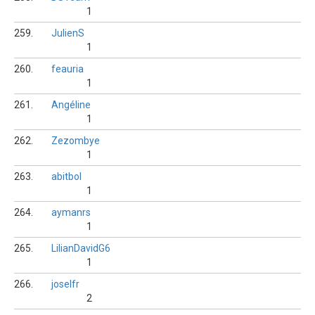
1
259.
JulienS
1
260.
feauria
1
261.
Angéline
1
262.
Zezombye
1
263.
abitbol
1
264.
aymanrs
1
265.
LilianDavidG6
1
266.
joselfr
2