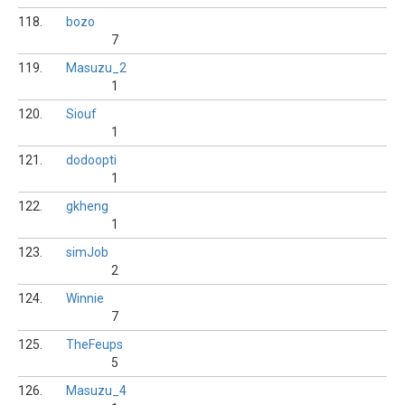
118.
bozo
7
119.
Masuzu_2
1
120.
Siouf
1
121.
dodoopti
1
122.
gkheng
1
123.
simJob
2
124.
Winnie
7
125.
TheFeups
5
126.
Masuzu_4