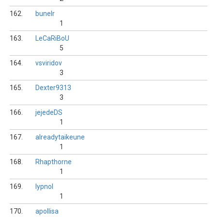
162.
bunelr
1
163.
LeCaRiBoU
5
164.
vsviridov
3
165.
Dexter9313
3
166.
jejedeDS
1
167.
alreadytaikeune
1
168.
Rhapthorne
1
169.
lypnol
1
170.
apollisa