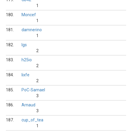
1
180.
Moncef
1
181.
damnerino
1
182.
lgs
2
183.
h25io
2
184.
lixfe
2
185.
PoC-Samael
3
186.
Arnaud
3
187.
cup_of_tea
1