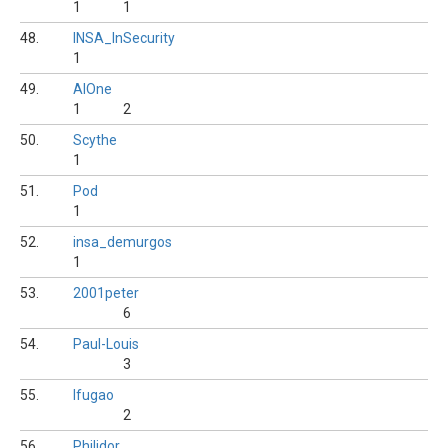
1
1
48.
INSA_InSecurity
1
49.
AlOne
1
2
50.
Scythe
1
51.
Pod
1
52.
insa_demurgos
1
53.
2001peter
6
54.
Paul-Louis
3
55.
Ifugao
2
56.
Philidor