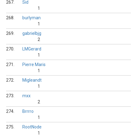
267.
Sid
1
268.
burlyman
1
269.
gabrielbjg
2
270.
LMGerard
1
271.
Pierre Maris
1
272.
Migleandt
1
273.
mxx
2
274.
Brrrro
1
275.
RootNode
1