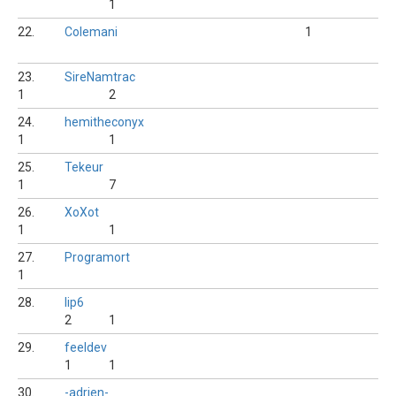
1
22.
Colemani
1
23.
SireNamtrac
1
2
24.
hemitheconyx
1
1
25.
Tekeur
1
7
26.
XoXot
1
1
27.
Programort
1
28.
lip6
2
1
29.
feeldev
1
1
30.
-adrien-