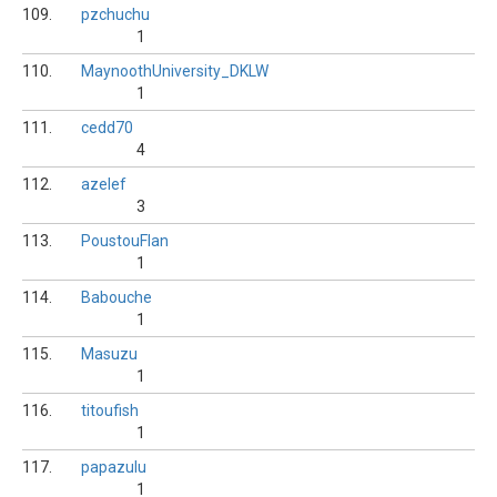
109.
pzchuchu
1
110.
MaynoothUniversity_DKLW
1
111.
cedd70
4
112.
azelef
3
113.
PoustouFlan
1
114.
Babouche
1
115.
Masuzu
1
116.
titoufish
1
117.
papazulu
1