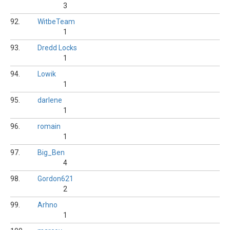
3
92.
WitbeTeam
1
93.
Dredd Locks
1
94.
Lowik
1
95.
darlene
1
96.
romain
1
97.
Big_Ben
4
98.
Gordon621
2
99.
Arhno
1