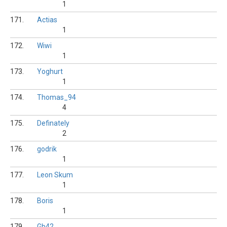
1
171.
Actias
1
172.
Wiwi
1
173.
Yoghurt
1
174.
Thomas_94
4
175.
Definately
2
176.
godrik
1
177.
Leon Skum
1
178.
Boris
1
179.
Gb42