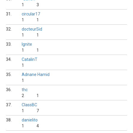
1
3
31.
circular17
1
1
32.
docteurSid
1
1
33.
Ignite
1
1
34.
CatalinT
1
35.
Adnane Hamid
1
36.
thc
2
1
37.
ClassBC
1
7
38.
danielito
1
4