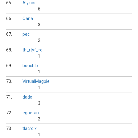
65.
Alykas
6
66.
Qana
3
67.
pec
2
68.
th_rtyf_re
1
69.
bouchib
1
70.
VirtualMagpie
1
71.
dado
3
72.
egaetan
2
73.
tlacroix
1