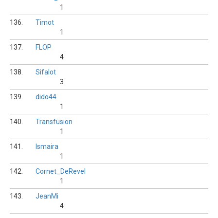
1
136.
Timot
1
137.
FLOP
4
138.
Sifalot
3
139.
dido44
1
140.
Transfusion
1
141.
lsmaira
1
142.
Cornet_DeRevel
1
143.
JeanMi
4