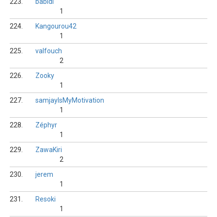
223.
babidi
1
224.
Kangourou42
1
225.
valfouch
2
226.
Zooky
1
227.
samjayIsMyMotivation
1
228.
Zéphyr
1
229.
ZawaKiri
2
230.
jerem
1
231.
Resoki
1