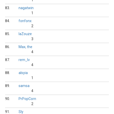
1
83.
nagatwin
1
84.
fonfonx
2
85.
laZouze
3
86.
Max, the
4
87.
rem_lv
4
88.
alsyia
1
89.
samsa
4
90.
PrPopCorn
2
91.
Sly